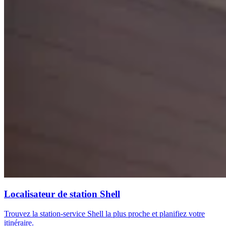
Localisateur de station Shell
Trouvez la station-service Shell la plus proche et planifiez votre
itinéraire.